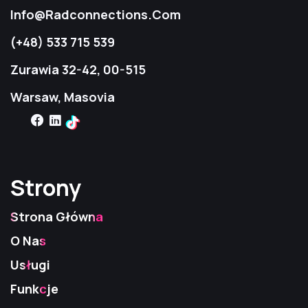
Info@radconnections.com
(+48) 533 715 539
Zurawia 32-42, 00-515
Warsaw, Masovia
Strony
Strony
Strony
Strona Główna
O Nas
Usługi
Funkcje