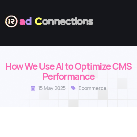
a
d
C
onnections
How We Use AI to Optimize CMS
Performance
15 May 2025
Ecommerce