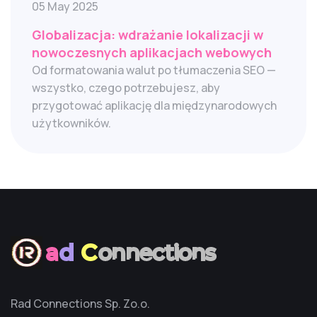
05 May 2025
Globalizacja: wdrażanie lokalizacji w
nowoczesnych aplikacjach webowych
Od formatowania walut po tłumaczenia SEO —
wszystko, czego potrzebujesz, aby
przygotować aplikację dla międzynarodowych
użytkowników.
a
d
C
onnections
Rad Connections Sp. Zo.o.