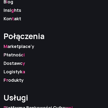
Blog
Insights
Kontakt
Połączenia
Połączenia
Połączenia
Marketplace'y
Płatności
Dostawcy
Logistyka
Produkty
Usługi
Usługi
Usługi
Platforma Bankowości Cyfrowej