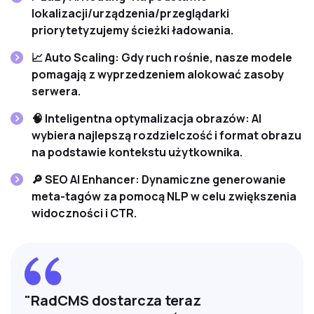
lokalizacji/urządzenia/przeglądarki
priorytetyzujemy ścieżki ładowania.
📈
Auto Scaling:
Gdy ruch rośnie, nasze modele
pomagają z wyprzedzeniem alokować zasoby
serwera.
🧠
Inteligentna optymalizacja obrazów:
AI
wybiera najlepszą rozdzielczość i format obrazu
na podstawie kontekstu użytkownika.
🔎
SEO AI Enhancer:
Dynamiczne generowanie
meta-tagów za pomocą NLP w celu zwiększenia
widoczności i CTR.
"RadCMS dostarcza teraz