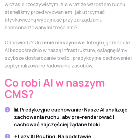
w czasie rzeczywistym. Ale wraz ze wzrostem ruchu
stanęliśmy przed wyzwaniem: jak utrzymać
błyskawiczną wydajność przy zarządzaniu
spersonalizowanymi treściami?
Odpowiedź?
Uczenie maszynowe.
Integrując modele
AI bezpośrednio w naszą infrastrukturę, osiągnęliśmy
szybsze dostarczanie treści, predykcyjne cachowanie i
zoptymalizowane ładowanie zasobów.
Co robi AI w naszym
CMS?
📊
Predykcyjne cachowanie:
Nasze AI analizuje
zachowania ruchu, aby pre-renderować i
cachować najczęściej żądane bloki.
⚡
Lazy AI Routing:
Na podstawie