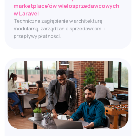
marketplace'ów wielosprzedawcowych
w Laravel
Techniczne zagłębienie w architekturę
modularną, zarządzanie sprzedawcami i
przepływy płatności.