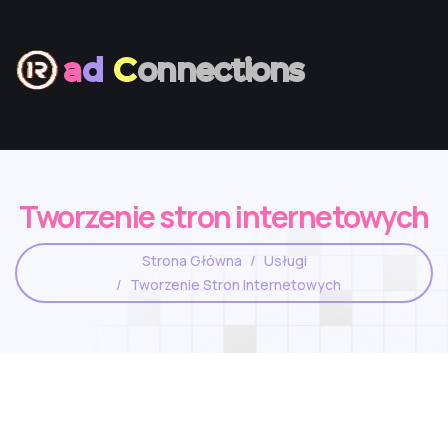
a
d
C
onnections
Tworzenie stron internetowych
Strona Główna
Usługi
Tworzenie Stron Internetowych