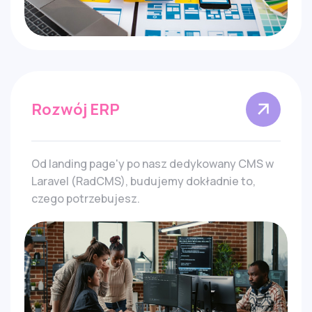
Rozwój ERP
Od landing page'y po nasz dedykowany CMS w
Laravel (RadCMS), budujemy dokładnie to,
czego potrzebujesz.