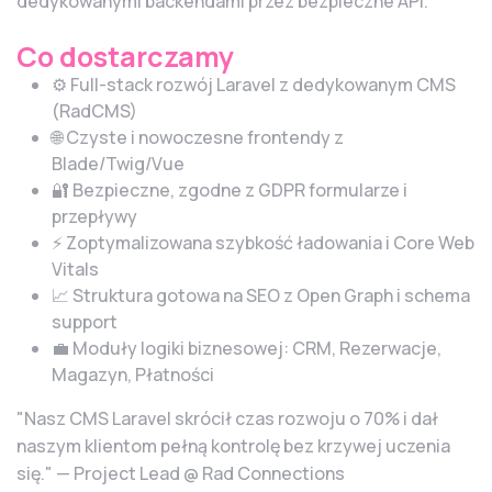
dedykowanymi backendami przez bezpieczne API.
Co dostarczamy
⚙️ Full-stack rozwój Laravel z dedykowanym CMS
(RadCMS)
🌐 Czyste i nowoczesne frontendy z
Blade/Twig/Vue
🔐 Bezpieczne, zgodne z GDPR formularze i
przepływy
⚡ Zoptymalizowana szybkość ładowania i Core Web
Vitals
📈 Struktura gotowa na SEO z Open Graph i schema
support
💼 Moduły logiki biznesowej: CRM, Rezerwacje,
Magazyn, Płatności
"Nasz CMS Laravel skrócił czas rozwoju o 70% i dał
naszym klientom pełną kontrolę bez krzywej uczenia
się." — Project Lead @ Rad Connections