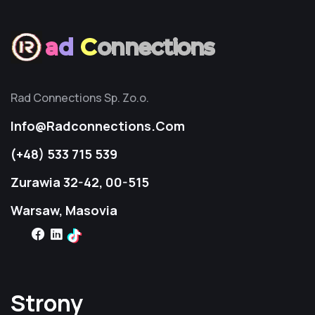
a
d
C
onnections
Rad Connections Sp. Zo.o.
Info@radconnections.com
(+48) 533 715 539
Zurawia 32-42, 00-515
Warsaw, Masovia
Strony
Strony
Strony