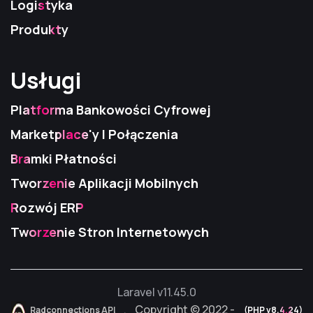
Logistyka
Produkty
Usługi
Usługi
Usługi
Platforma Bankowości Cyfrowej
Marketplace'y I Połączenia
Bramki Płatności
Tworzenie Aplikacji Mobilnych
Rozwój ERP
Tworzenie Stron Internetowych
Laravel v11.45.0
. Copyright © 2022 -
Radconnections API
Radconnections API
Radconnections API
(PHP v8.4.24)