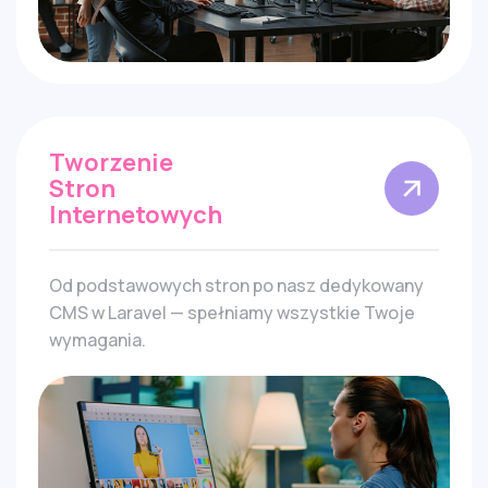
Tworzenie
Stron
Internetowych
Od podstawowych stron po nasz dedykowany
CMS w Laravel — spełniamy wszystkie Twoje
wymagania.