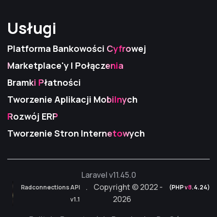
Usługi
Usługi
Usługi
Platforma Bankowości Cyfrowej
Marketplace'y I Połączenia
Bramki Płatności
Tworzenie Aplikacji Mobilnych
Rozwój ERP
Tworzenie Stron Internetowych
Laravel v11.45.0
. Copyright © 2022 -
Radconnections API
Radconnections API
Radconnections API
(PHP v8.4.24)
2026
v1.1
v1.1
v1.1