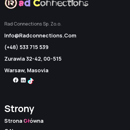
a
d
C
onnections
Rad Connections Sp. Zo.o.
Info@radconnections.com
(+48) 533 715 539
Zurawia 32-42, 00-515
Warsaw, Masovia
Strony
Strony
Strony
Strona Główna