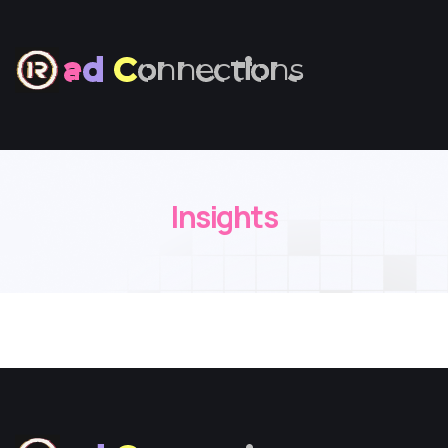
a
d
C
onnections
Insights