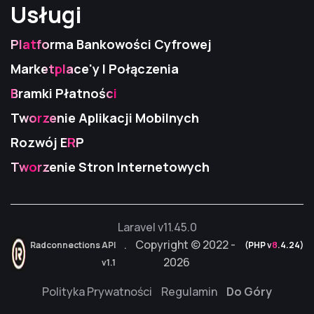
Usługi
Usługi
Usługi
Platforma Bankowości Cyfrowej
Marketplace'y I Połączenia
Bramki Płatności
Tworzenie Aplikacji Mobilnych
Rozwój ERP
Tworzenie Stron Internetowych
Laravel v11.45.0
. Copyright © 2022 -
Radconnections API
Radconnections API
Radconnections API
(PHP v8.4.24)
2026
v1.1
v1.1
v1.1
Polityka Prywatności
Regulamin
Do Góry