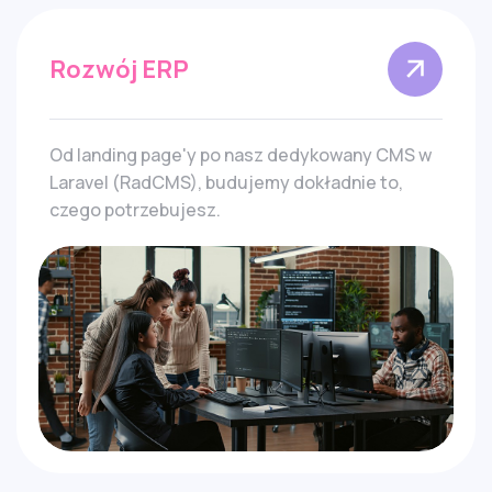
Rozwój ERP
Od landing page'y po nasz dedykowany CMS w
Laravel (RadCMS), budujemy dokładnie to,
czego potrzebujesz.