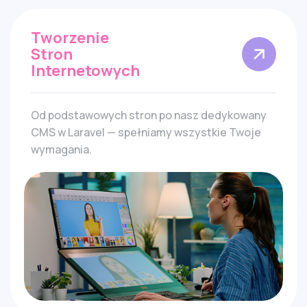
Tworzenie
Stron
Internetowych
Od podstawowych stron po nasz dedykowany
CMS w Laravel — spełniamy wszystkie Twoje
wymagania.