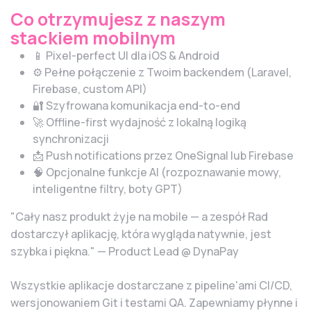
Co otrzymujesz z naszym
stackiem mobilnym
📱 Pixel-perfect UI dla iOS & Android
⚙️ Pełne połączenie z Twoim backendem (Laravel,
Firebase, custom API)
🔐 Szyfrowana komunikacja end-to-end
🚀 Offline-first wydajność z lokalną logiką
synchronizacji
📩 Push notifications przez OneSignal lub Firebase
🧠 Opcjonalne funkcje AI (rozpoznawanie mowy,
inteligentne filtry, boty GPT)
"Cały nasz produkt żyje na mobile — a zespół Rad
dostarczył aplikację, która wygląda natywnie, jest
szybka i piękna." — Product Lead @ DynaPay
Wszystkie aplikacje dostarczane z pipeline'ami CI/CD,
wersjonowaniem Git i testami QA. Zapewniamy płynne i