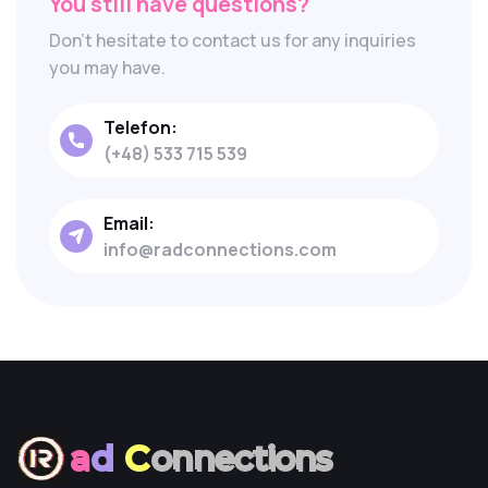
You still have questions?
Don't hesitate to contact us for any inquiries
you may have.
Telefon:
(+48) 533 715 539
Email:
info@radconnections.com
a
d
C
onnections