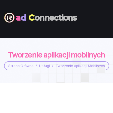
a
d
C
onnections
Tworzenie aplikacji mobilnych
Strona Główna
Usługi
Tworzenie Aplikacji Mobilnych