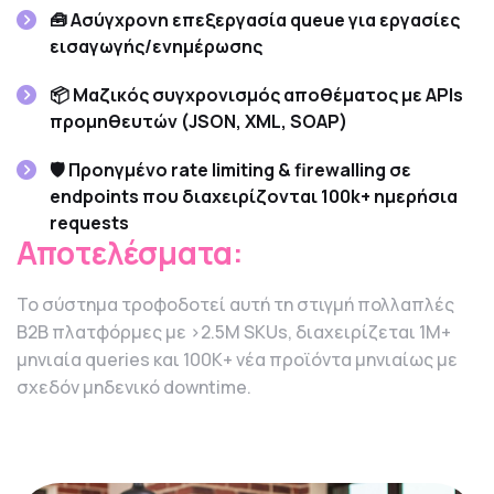
🧰 Ασύγχρονη επεξεργασία queue για εργασίες
εισαγωγής/ενημέρωσης
📦 Μαζικός συγχρονισμός αποθέματος με APIs
προμηθευτών (JSON, XML, SOAP)
🛡️ Προηγμένο rate limiting & firewalling σε
endpoints που διαχειρίζονται 100k+ ημερήσια
requests
Αποτελέσματα:
Το σύστημα τροφοδοτεί αυτή τη στιγμή πολλαπλές
B2B πλατφόρμες με >2.5M SKUs, διαχειρίζεται 1M+
μηνιαία queries και 100K+ νέα προϊόντα μηνιαίως με
σχεδόν μηδενικό downtime.