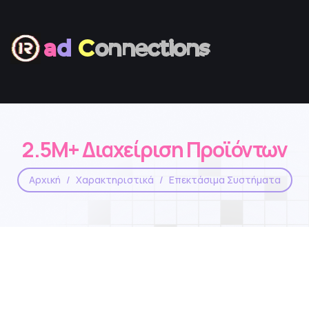
a
d
C
onnections
2.5M+ Διαχείριση Προϊόντων
Αρχική
Χαρακτηριστικά
Επεκτάσιμα Συστήματα