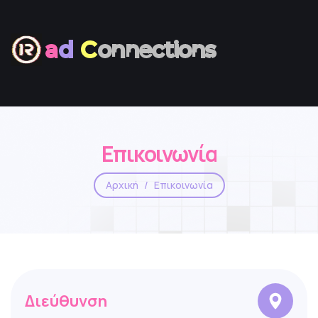
a
d
C
onnections
Επικοινωνία
Αρχική
Επικοινωνία
Διεύθυνση