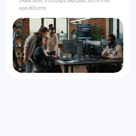
(RadCMS), χτίζουμε ακριβώς αυτό που
χρειάζεστε.