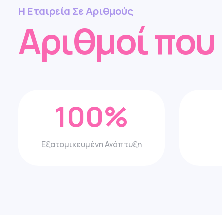
Η Εταιρεία Σε Αριθμούς
Αριθμοί που
100
%
Εξατομικευμένη Ανάπτυξη