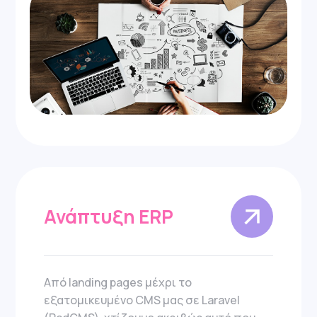
Ανάπτυξη ERP
Από landing pages μέχρι το
εξατομικευμένο CMS μας σε Laravel