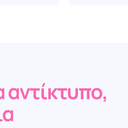
α αντίκτυπο,
ια