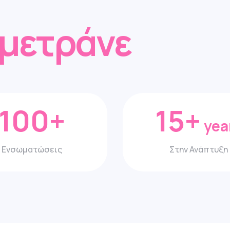
 μετράνε
100
+
15
+
yea
Ενσωματώσεις
Στην Ανάπτυξη