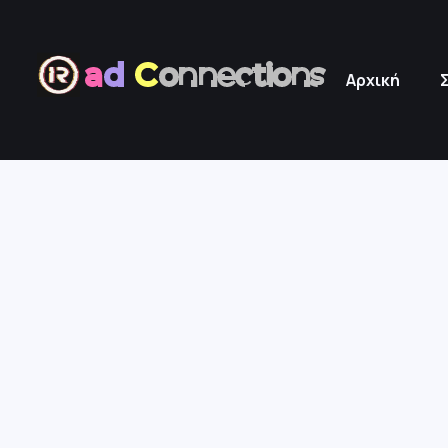
a
d
C
onnections
Αρχική